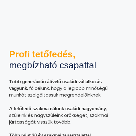
Profi tetőfedés,
megbízható csapattal
Több
generáción átívelő családi vállalkozás
, fő célunk, hogy a legjobb minőségű
vagyunk
munkát szolgáltassuk megrendelőinknek.
,
A
tetőfedő szakma nálunk családi hagyomány
szüleink és nagyszüleink örökségét, szakmai
jártasságát visszük tovább.
Több mint 20 év szakmai tapasztalattal