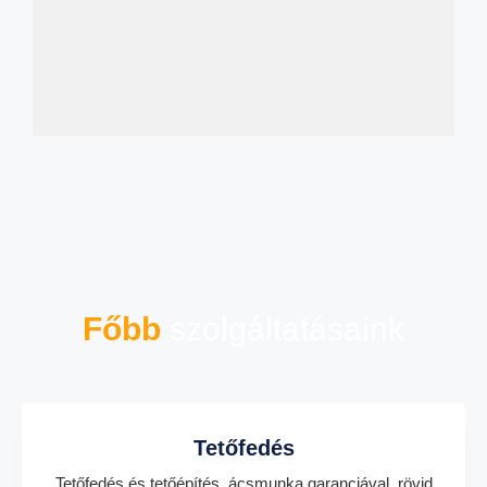
Főbb
szolgáltatásaink
Tetőfedés
Tetőfedés és tetőépítés, ácsmunka garanciával, rövid