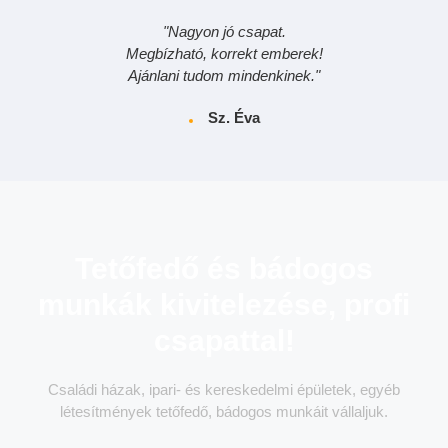
"Nagyon jó csapat.
Megbízható, korrekt emberek!
Ajánlani tudom mindenkinek."
Sz. Éva
Tetőfedő és bádogos
munkák kivitelezése, profi
csapattal!
Családi házak, ipari- és kereskedelmi épületek, egyéb
létesítmények tetőfedő, bádogos munkáit vállaljuk.