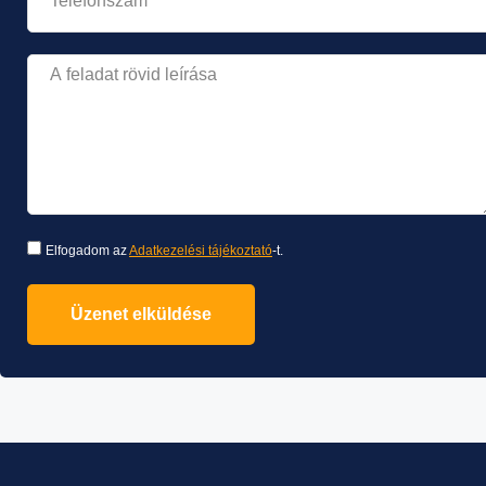
Elfogadom az
Adatkezelési tájékoztató
-t.
Üzenet elküldése