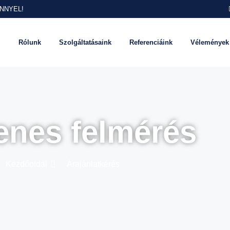
MÉNNYEL!
l
Rólunk
Szolgáltatásaink
Referenciáink
Vélemények
enes felmérés
Kezdőoldal
Árajánlatkérés