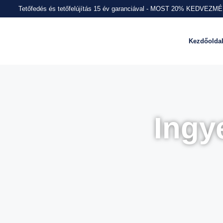
Tetőfedés és tetőfelújítás 15 év garanciával - MOST 20% KEDVEZ
Kezdőolda
Ingy