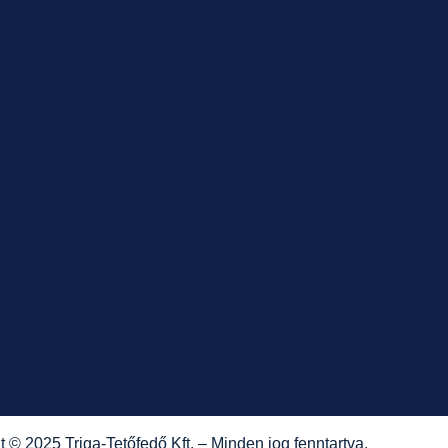
 © 2025 Triga-Tetőfedő Kft. – Minden jog fenntartva.