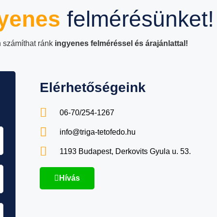
yenes
felmérésünket!
 számíthat ránk
ingyenes felméréssel és árajánlattal!
Elérhetőségeink
06-70/254-1267
info@triga-tetofedo.hu
1193 Budapest, Derkovits Gyula u. 53.
Hívás