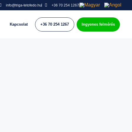
info@triga-tetofedo.hu
+36 70 254 1267
Kapcsolat
+36 70 254 1267
Ingyenes felmérés