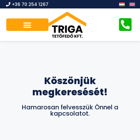
+36 70 254 1267
Ingyenes felmérés
Köszönjük
megkeresését!
Hamarosan felvesszük Önnel a
kapcsolatot.